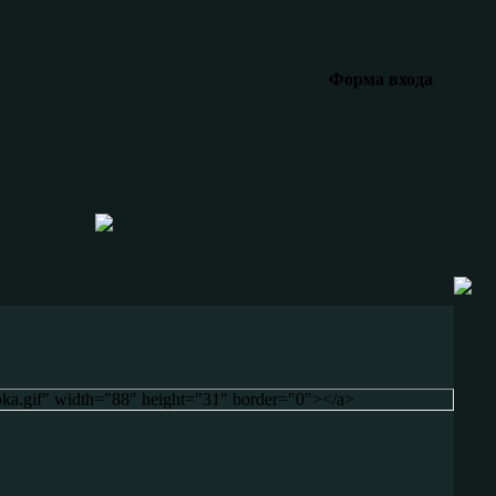
Форма входа
Knopka.gif" width="88" height="31" border="0"></a>