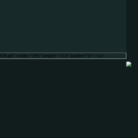
95x118.gif" width="295" height="118" border="0"></a>