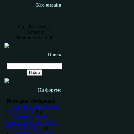
Кто онлайн
Онлайн всего:
1
Гостей:
1
Пользователей:
0
Поиск
На форуме
Последние сообщения:
Продается бас Warwick
Fortress One 4
(0)
Продается Fender
Stratocaster ST 62G-80 TX
SRV Edition Japan
(0)
Продается акустика