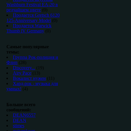
Washburn Festival EA-20 в
редчайшем цвете
(0)
Продается Gretsch 6120
125-Anniversary Model
(0)
Продается Warwick
Thumb lV Germany
(0)
Самые популярные
темы:
Группа Рок-полиция и
Флип
(28)
Discovery...
(19)
Airy Pace
(13)
Вокалист нужен
(11)
Хард-рок - музыка для
умных!
(4)
Больше всего
сообщений:
DEAN6557
DEAN
stimes
guitarplayer