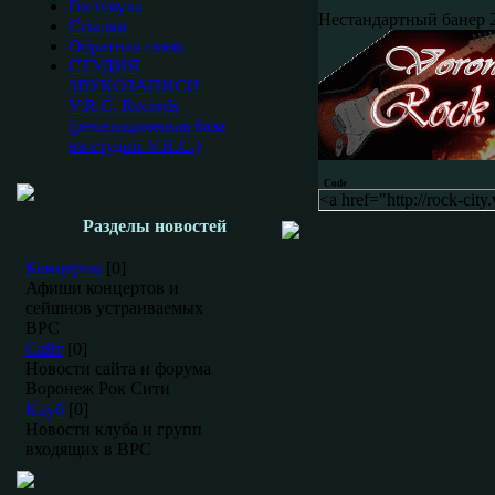
Гостевуха
Нестандартный банер 
Ссылки
Обратная связь
СТУДИЯ
ЗВУКОЗАПИСИ
V.R.C. Records
(репетиционная база
на студии V.R.C.)
Code
<a href="http://rock-cit
Разделы новостей
Концерты
[0]
Афиши концертов и
сейшнов устраиваемых
ВРС
Сайт
[0]
Новости сайта и форума
Воронеж Рок Сити
Клуб
[0]
Новости клуба и групп
входящих в ВРС