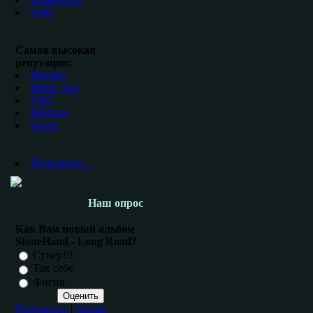
Ariel
Самая высокая
репутация:
Maestro
Metal_Vad
VRC
Morbyte
skserg
Подробнее...
Наш опрос
Как Вам новый альбом
StoneHand - Long Road?
Супер!!!
Так себе
Фигня
Результаты
|
Архив