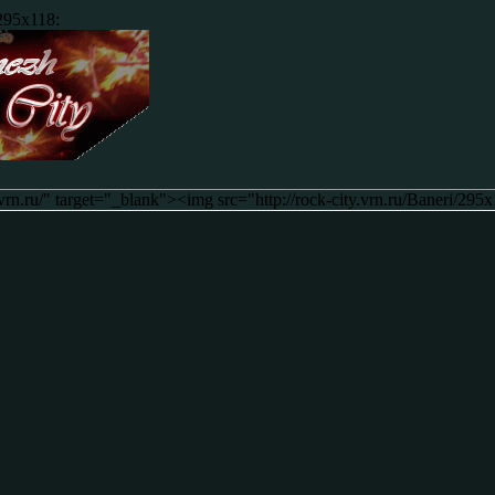
295x118:
y.vrn.ru/" target="_blank"><img src="http://rock-city.vrn.ru/Baneri/2