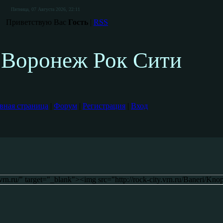
Пятница, 07 Августа 2026, 22:11
Приветствую Вас
Гость
|
RSS
Воронеж Рок Сити
вная страница
|
Форум
|
Регистрация
|
Вход
y.vrn.ru/" target="_blank"><img src="http://rock-city.vrn.ru/Baneri/