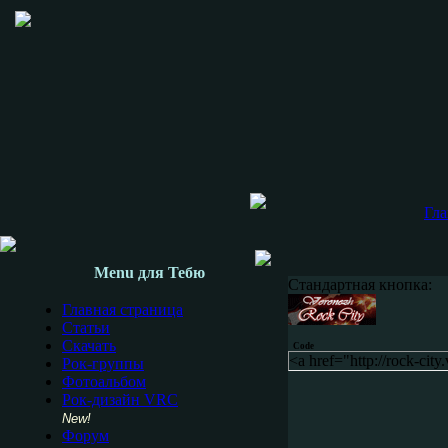
Гла
Menu для Тебю
Стандартная кнопка:
Главная страница
Статьи
Скачать
Code
<a href="http://rock-cit
Рок-группы
Фотоальбом
Рок-дизайн VRC
New!
Форум