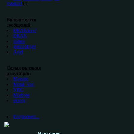
умных!
(4)
Больше всего
сообщений:
DEAN6557
DEAN
stimes
guitarplayer
Ariel
Самая высокая
репутация:
Maestro
Metal_Vad
VRC
Morbyte
skserg
Подробнее...
Наш опрос