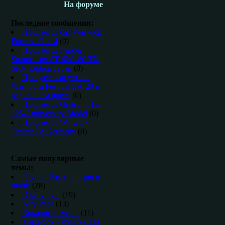
На форуме
Последние сообщения:
Продается бас Warwick
Fortress One 4
(0)
Продается Fender
Stratocaster ST 62G-80 TX
SRV Edition Japan
(0)
Продается акустика
Washburn Festival EA-20 в
редчайшем цвете
(0)
Продается Gretsch 6120
125-Anniversary Model
(0)
Продается Warwick
Thumb lV Germany
(0)
Самые популярные
темы:
Группа Рок-полиция и
Флип
(28)
Discovery...
(19)
Airy Pace
(13)
Вокалист нужен
(11)
Хард-рок - музыка для