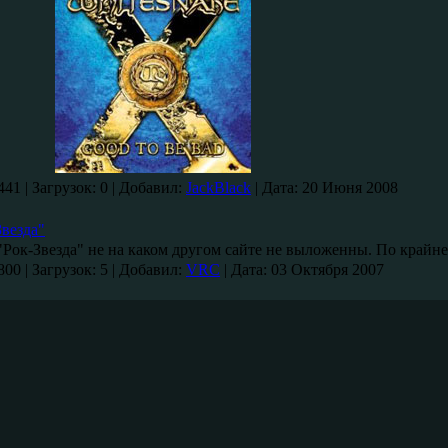
441
|
Загрузок:
0
|
Добавил:
JackBlack
|
Дата:
20 Июня 2008
Звезда"
Рок-Звезда" не на каком другом сайте не выложенны. По крайне
800
|
Загрузок:
5
|
Добавил:
VRC
|
Дата:
03 Октября 2007