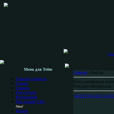
Гла
Menu для Тебю
Главная
» Файлы
Главная страница
Всего материалов в ка
Статьи
Показано материалов:
Скачать
Рок-группы
WHITESNAKE GOOD 
Фотоальбом
Рок-дизайн VRC
New!
Форум