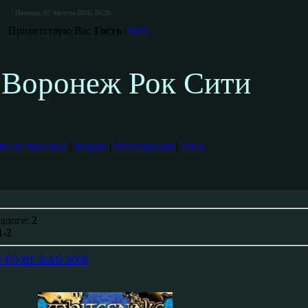
Пятница, 07 Августа 2026, 20:38
Приветствую Вас
Гость
|
RSS
Воронеж Рок Сити
вная страница
|
Форум
|
Регистрация
|
Вход
талоге:
2
1-2
TO BE BAD 2008