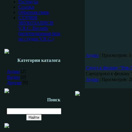
Гостевуха
Ссылки
Обратная связь
СТУДИЯ
ЗВУКОЗАПИСИ
V.R.C. Records
(репетиционная база
на студии V.R.C.)
Аудио
|
Просмотров:
1
Категории каталога
Саунд к фильму "Рок-
Аудио
[2]
Саундтрэки к фильму "
Видео
[0]
Аудио
|
Просмотров:
2
Другое
[0]
Поиск