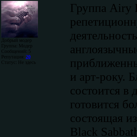
Группа Airy 
репетиционн
деятельность
Добрый модер
англоязычные
Группа: Модер
Сообщений:
5
Репутация:
20
приближенны
Статус:
Не здесь
и арт-року.
состоится в 
готовится бо
состоящая из
Black Sabbath