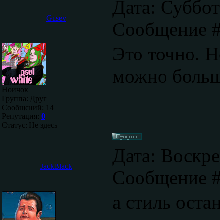
Дата: Суббота
Gusev
Сообщение 
Это точно. Н
можно больш
Ноичок
Группа: Друг
Сообщений:
14
Репутация:
0
Статус:
Не здесь
Дата: Воскре
JackBlack
Сообщение 
а стиль оста