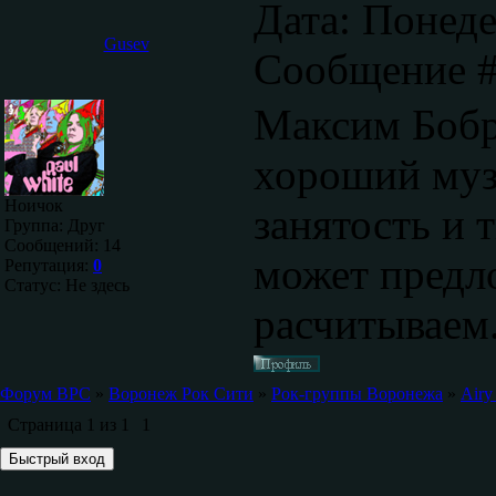
Дата: Понеде
Gusev
Сообщение 
Максим Бобр
хороший муз
Ноичок
занятость и 
Группа: Друг
Сообщений:
14
может предл
Репутация:
0
Статус:
Не здесь
расчитываем
Форум ВРС
»
Воронеж Рок Сити
»
Рок-группы Воронежа
»
Airy
Страница
1
из
1
1