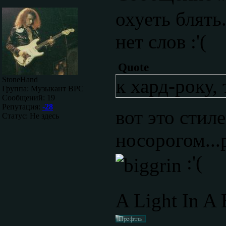
охуеть блять..
нет слов :'(
Quote
StoneHand
к хард-року,
Группа: Музыкант ВРС
Сообщений:
19
Репутация:
-28
вот это стил
Статус:
Не здесь
носорогом...
:'(
A Light In A 