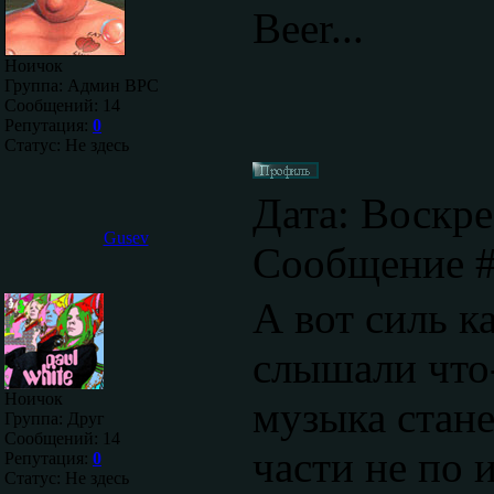
Beer...
Ноичок
Группа: Админ ВРС
Сообщений:
14
Репутация:
0
Статус:
Не здесь
Дата: Воскре
Gusev
Сообщение 
А вот силь к
слышали что
Ноичок
музыка стане
Группа: Друг
Сообщений:
14
части не по 
Репутация:
0
Статус:
Не здесь