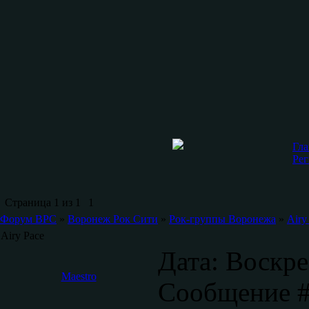
Гла
Рег
Страница
1
из
1
1
Форум ВРС
»
Воронеж Рок Сити
»
Рок-группы Воронежа
»
Airy
Airy Pace
Дата: Воскре
Maestro
Сообщение 