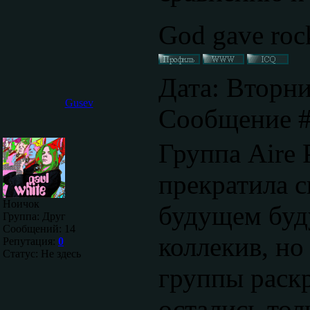
God gave rock
Дата: Вторни
Gusev
Сообщение 
Группа Aire 
прекратила 
Ноичок
будущем буд
Группа: Друг
Сообщений:
14
коллекив, но
Репутация:
0
Статус:
Не здесь
группы раск
остались тол