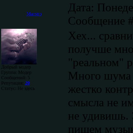
Дата: Понеде
Maestro
Сообщение 
Хех... сравни
получше мно
"реальном" р
Добрый модер
Много шума -
Группа: Модер
Сообщений:
5
Репутация:
20
жестко конт
Статус:
Не здесь
смысла не им
не удивишь. 
пишем музыку