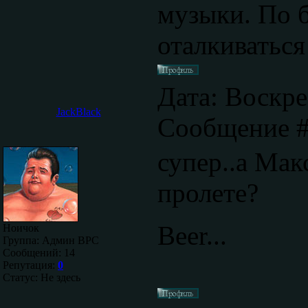
музыки. По 
оталкиваться
Дата: Воскре
JackBlack
Сообщение 
супер..а Ма
пролете?
Beer...
Ноичок
Группа: Админ ВРС
Сообщений:
14
Репутация:
0
Статус:
Не здесь