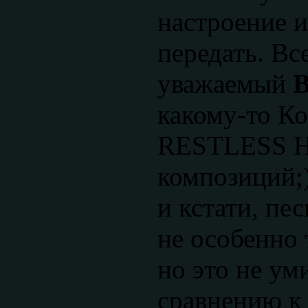
настроение и
передать. Вс
уважаемый
B
какому-то Ко
RESTLESS H
композиций;)
и кстати, пе
не особенно 
но это не ум
сравнению к S