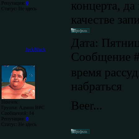
концерта, да
Репутация:
0
Статус:
Не здесь
качестве зап
Дата: Пятниц
JackBlack
Сообщение 
время рассуд
набраться
Beer...
Ноичок
Группа: Админ ВРС
Сообщений:
14
Репутация:
0
Статус:
Не здесь