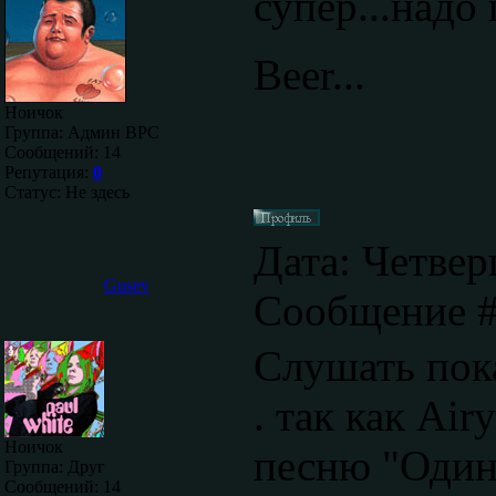
супер...надо
Beer...
Ноичок
Группа: Админ ВРС
Сообщений:
14
Репутация:
0
Статус:
Не здесь
Дата: Четверг
Gusev
Сообщение 
Слушать пока
. так как Ai
Ноичок
песню "Одино
Группа: Друг
Сообщений:
14