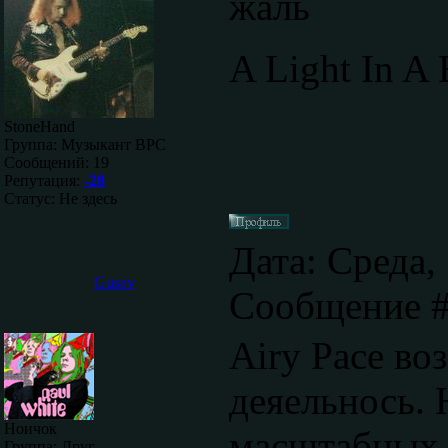
жаль
A Light In A 
StoneHand
Группа: Музыкант ВРС
Сообщений:
19
Репутация:
-28
Статус:
Не здесь
Дата: Среда, 
Gusev
Сообщение 
Airy Pace во
деяельнось. 
Ноичок
масштабных ц
Группа: Друг