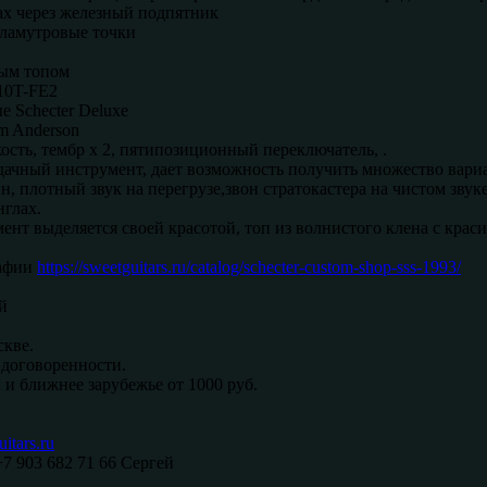
ах через железный подпятник
ламутровые точки
вым топом
10T-FE2
 Schecter Deluxe
m Anderson
ость, тембр x 2, пятипозиционный переключатель, .
чный инструмент, дает возможность получить множество вариан
н, плотный звук на перегрузе,звон стратокастера на чистом зв
нглах.
ент выделяется своей красотой, топ из волнистого клена с крас
афии
https://sweetguitars.ru/catalog/schecter-custom-shop-sss-1993/
й
кве.
договоренности.
 и ближнее зарубежье от 1000 руб.
itars.ru
+7 903 682 71 66 Сергей