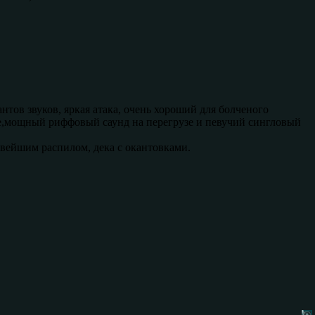
тов звуков, яркая атака, очень хороший для болченого
уке,мощный риффовый саунд на перегрузе и певучий сингловый
ивейшим распилом, дека с окантовками.