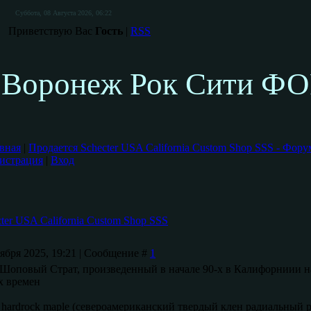
Суббота, 08 Августа 2026, 06:22
Приветствую Вас
Гость
|
RSS
Воронеж Рок Сити Ф
вная
|
Продается Schecter USA California Custom Shop SSS - Фор
истрация
|
Вход
ter USA California Custom Shop SSS
тября 2025, 19:21 | Сообщение #
1
оповый Cтрат, произведенный в начале 90-х в Калифорниии на
х времен
n hardrock maple (североамериканский твердый клен радиальный 