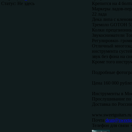
Статус:
Не здесь
Крепится на 4 болт
Маркеры ладов-пер
22 лада
Дека липа с клено
Тремоло GOTOH 5
Колки прецезионные
Звукосниматели To
Регулировки- громк
Отличный многозада
инструмента сустей
звук без фона на си
Кроме того инструм
Подробные фотогр
Цена 160 000 рубле
Инструменты в Мос
Прослушивание по 
Доставка по России
www.sweetguitars.ru
Почта
dean@sweetgu
Телефон для связи 