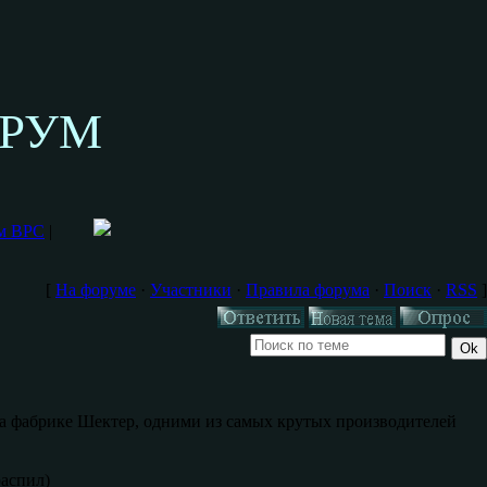
ОРУМ
ум ВРС
|
[
На форуме
·
Участники
·
Правила форума
·
Поиск
·
RSS
]
 фабрике Шектер, одними из самых крутых производителей
распил)