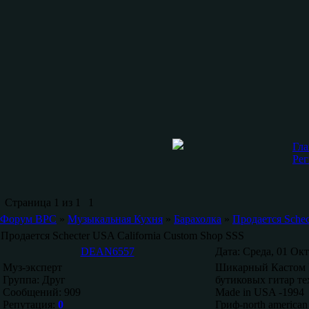
Гла
Рег
Страница
1
из
1
1
Форум ВРС
»
Музыкальная Кухня
»
Барахолка
»
Продается Schec
Продается Schecter USA California Custom Shop SSS
DEAN6557
Дата: Среда, 01 Ок
Муз-эксперт
Шикарный Кастом Ш
Группа: Друг
бутиковых гитар те
Сообщений:
909
Made in USA -1994
Репутация:
0
Гриф-north america