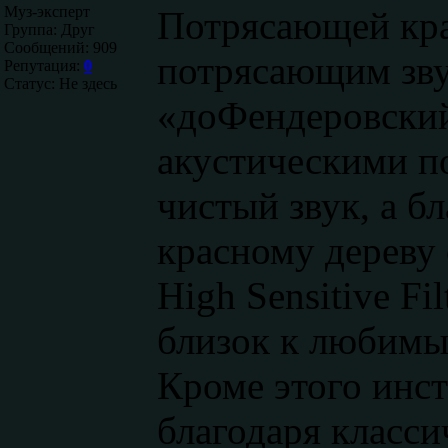
Муз-эксперт
Потрясающей кра
Группа: Друг
Сообщений:
909
потрясающим зву
Репутация:
0
Статус:
Не здесь
«доФендеровский
акустическими п
чистый звук, а б
красному дереву
High Sensitive Fi
близок к любимы
Кроме этого инс
благодаря класси