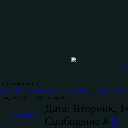
Гла
- 
Страница
1
из
1
1
Форум ВРС
»
Музыкальная Кухня
»
Барахолка
»
Продается Gret
Продается Gretsch 6121 Round-Up
Дата: Вторник, 1
DEAN6557
Сообщение #
1