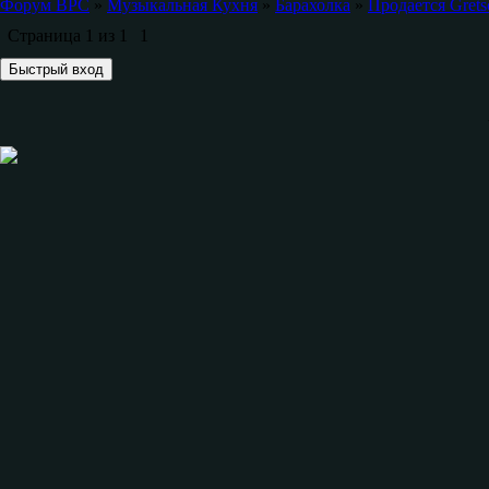
Форум ВРС
»
Музыкальная Кухня
»
Барахолка
»
Продается Gret
Страница
1
из
1
1