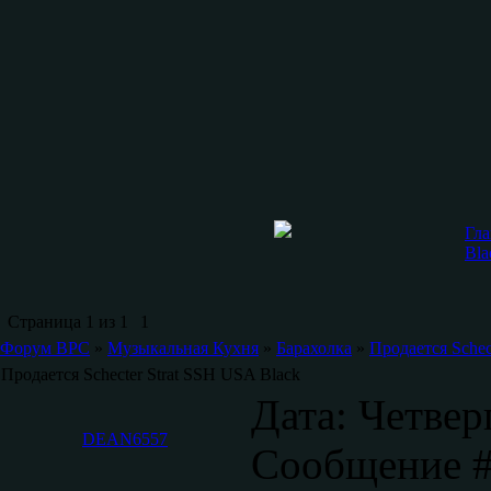
Гла
Bla
Страница
1
из
1
1
Форум ВРС
»
Музыкальная Кухня
»
Барахолка
»
Продается Schec
Продается Schecter Strat SSH USA Black
Дата: Четверг
DEAN6557
Сообщение 