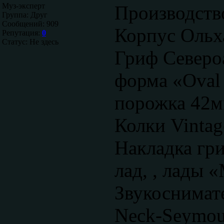
Муз-эксперт
Производст
Группа: Друг
Сообщений:
909
Корпус Ольх
Репутация:
0
Статус:
Не здесь
Гриф Северо
форма «Oval
порожка 42
Колки Vintage
Накладка гр
лад, , лады
Звукоснимат
Neck-Seymour