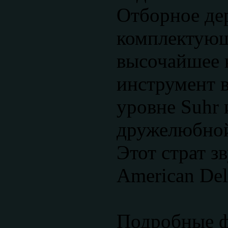
Отборное де
комплектующ
высочайшее 
инструмент в
уровне Suhr 
дружелюбной
Этот страт з
American Del
Подробные ф