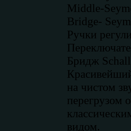
Middle-Seymo
Bridge- Sey
Ручки регули
Переключате
Бридж Schall
Красивейший
на чистом зв
перегрузом о
классически
видом.