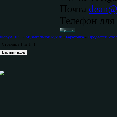
Почта
dean@s
Телефон для 
Форум ВРС
»
Музыкальная Кухня
»
Барахолка
»
Продается Schec
Страница
1
из
1
1