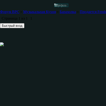
Форум ВРС
»
Музыкальная Кухня
»
Барахолка
»
Продается Fende
Страница
1
из
1
1