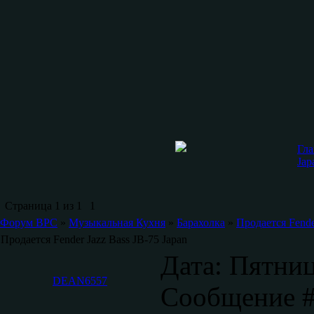
Гла
Jap
Страница
1
из
1
1
Форум ВРС
»
Музыкальная Кухня
»
Барахолка
»
Продается Fende
Продается Fender Jazz Bass JB-75 Japan
Дата: Пятниц
DEAN6557
Сообщение 