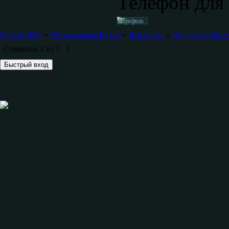
Телефон для 
Форум ВРС
»
Музыкальная Кухня
»
Барахолка
»
Продается Ibane
Страница
1
из
1
1