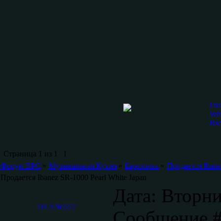
Гла
Whi
Вх
Страница
1
из
1
1
Форум ВРС
»
Музыкальная Кухня
»
Барахолка
»
Продается Ibane
Продается Ibanez SR-1000 Pearl White Japan
Дата: Вторни
DEAN6557
Сообщение 