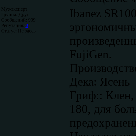
Муз-эксперт
Ibanez SR10
Группа: Друг
Сообщений:
909
эргономичный
Репутация:
0
Статус:
Не здесь
произведенн
FujiGen.
Производств
Дека: Ясень
Гриф:: Клен,
180, для бол
предохранени