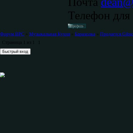
Почта
dean@s
Телефон для 
Форум ВРС
»
Музыкальная Кухня
»
Барахолка
»
Продается Gibso
Страница
1
из
1
1