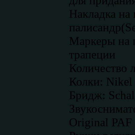
для придани
Накладка на
палисандр(Se
Маркеры на 
трапеции
Количество л
Колки: Nikel
Бридж: Schal
Звукоснимат
Original PAF