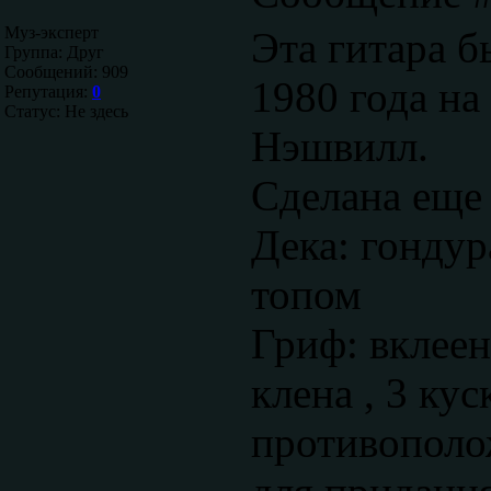
Муз-эксперт
Эта гитара б
Группа: Друг
Сообщений:
909
1980 года на
Репутация:
0
Статус:
Не здесь
Нэшвилл.
Сделана еще 
Дека: гонду
топом
Гриф: вклеен
клена , 3 кус
противополо