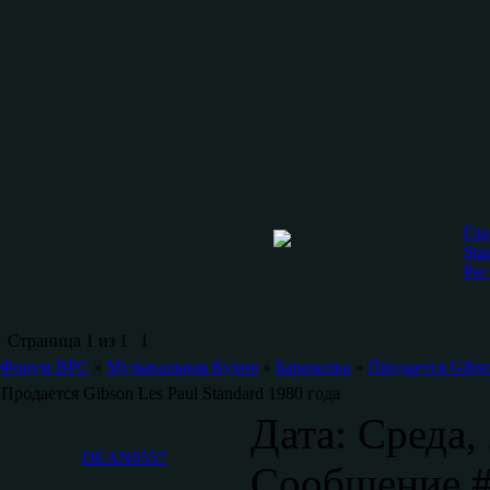
Гла
Sta
Рег
Страница
1
из
1
1
Форум ВРС
»
Музыкальная Кухня
»
Барахолка
»
Продается Gibso
Продается Gibson Les Paul Standard 1980 года
Дата: Среда, 
DEAN6557
Сообщение 