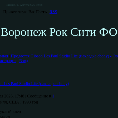
Пятница, 07 Августа 2026, 22:38
Приветствую Вас
Гость
|
RSS
Воронеж Рок Сити Ф
вная
|
Продается Gibson Les Paul Studio Lite (накладка ebony) - 
истрация
|
Вход
 Les Paul Studio Lite (накладка ebony)
ая 2026, 17:48 | Сообщение #
1
илл, США , 1993 год
уклый клен
хагон