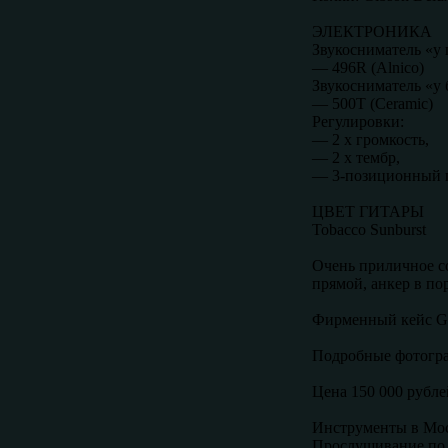
ЭЛЕКТРОНИКА
Звукосниматель «у 
— 496R (Alnico)
Звукосниматель «у 
— 500T (Ceramic)
Регулировки:
— 2 х громкость,
— 2 х тембр,
— 3-позиционный 
ЦВЕТ ГИТАРЫ
Tobacco Sunburst
Очень приличное со
прямой, анкер в по
Фирменный кейс Gi
Подробные фотогр
Цена 150 000 рубле
Инструменты в Мос
Прослушивание по 