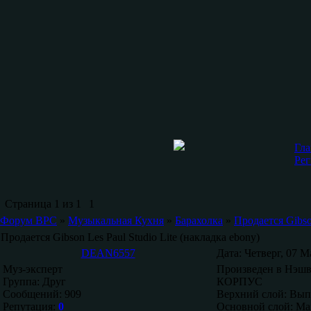
Гла
Рег
Страница
1
из
1
1
Форум ВРС
»
Музыкальная Кухня
»
Барахолка
»
Продается Gibson
Продается Gibson Les Paul Studio Lite (накладка ebony)
DEAN6557
Дата: Четверг, 07 М
Муз-эксперт
Произведен в Нэшв
Группа: Друг
КОРПУС
Сообщений:
909
Верхний слой: Вып
Репутация:
0
Основной слой: Ма