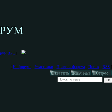
ОРУМ
Форум ВРС
|
[
На форуме
·
Участники
·
Правила форума
·
Поиск
·
RSS
]