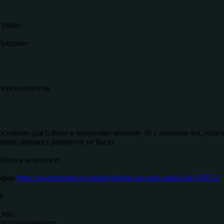
грифа»:
бриджа»:
переключатель
стояние для Gibson в нитролаке котоому 30 с лишним лет, отлич
рядке, никаких ремонтов не было.
bson в комплекте.
афии
https://sweetguitars.ru/catalog/gibson-les-paul-studio-lite-1993-2/
й
кве.
договоренности.