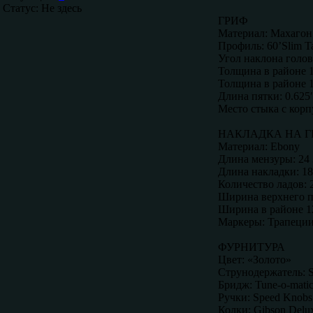
Статус:
Не здесь
ГРИФ
Материал: Махагон
Профиль: 60’Slim T
Угол наклона голов
Толщина в районе 1
Толщина в районе 1
Длина пятки: 0.625
Место стыка с корп
НАКЛАДКА НА Г
Материал: Ebony
Длина мензуры: 24 
Длина накладки: 18
Количество ладов: 
Ширина верхнего по
Ширина в районе 12
Маркеры: Трапеции
ФУРНИТУРА
Цвет: «Золото»
Струнодержатель: S
Бридж: Tune-o-mati
Ручки: Speed Knobs
Колки: Gibson Delu