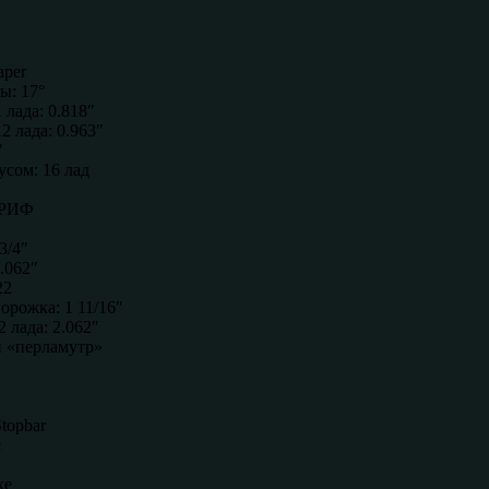
aper
ы: 17°
 лада: 0.818″
2 лада: 0.963″
″
усом: 16 лад
РИФ
3/4″
.062″
22
рожка: 1 11/16″
 лада: 2.062″
 «перламутр»
topbar
c
xe