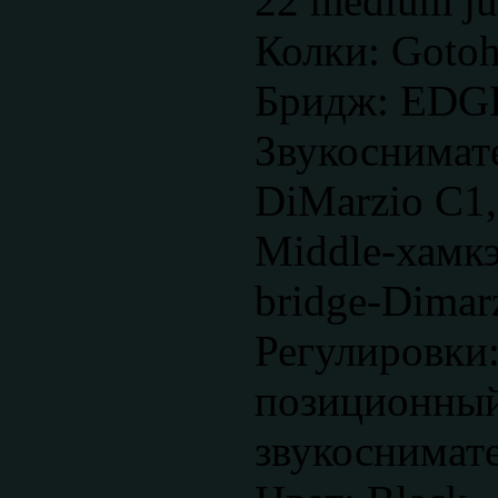
22 medium j
Колки: Goto
Бридж: EDG
Звукоснимат
DiMarzio C1,
Middle-хамкэ
bridge-Dimar
Регулировки:
позиционный
звукоснимат