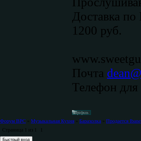
Прослушиван
Доставка по 
1200 руб.
www.sweetgui
Почта
dean@s
Телефон для 
Форум ВРС
»
Музыкальная Кухня
»
Барахолка
»
Продается Ibane
Страница
1
из
1
1