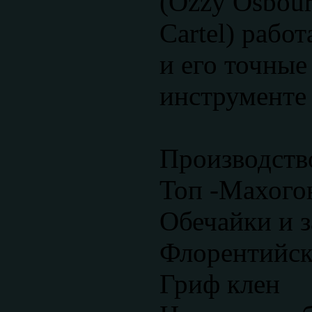
(Ozzy Osbour
Cartel) работ
и его точные
инструменте 
Производств
Топ -Махого
Обечайки и з
Флорентийск
Гриф клен