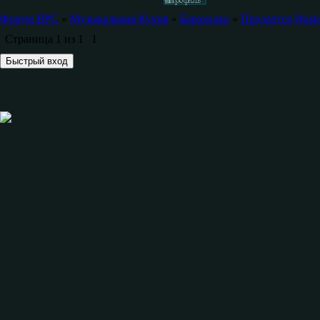
Форум ВРС
»
Музыкальная Кухня
»
Барахолка
»
Продается Washb
Страница
1
из
1
1