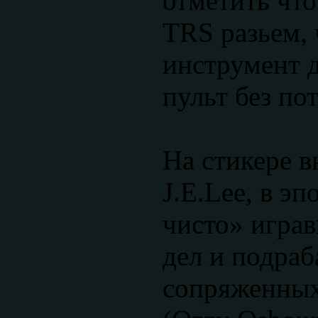
отметить что
TRS разьем, 
инструмент 
пульт без по
На стикере в
J.E.Lee, в э
чисто» играв
дел и подраб
сопряженных 