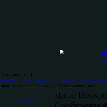
Гла
Tob
Рег
Страница
1
из
1
1
Форум ВРС
»
Музыкальная Кухня
»
Барахолка
»
Продается Washb
Продается Washburn Festival EA-20 Tobacco Sunburst (Japan)
Дата: Воскре
DEAN6557
Сообщение 