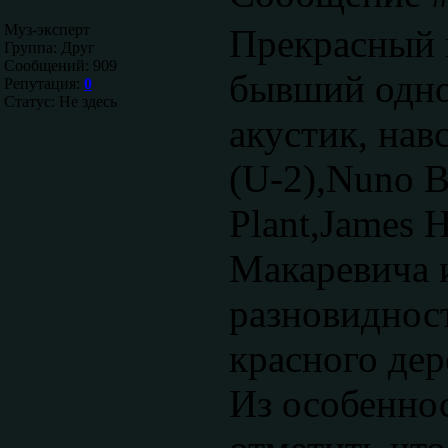
Муз-эксперт
Прекрасный и
Группа: Друг
Сообщений:
909
бывший одно
Репутация:
0
Статус:
Не здесь
акустик, на
(U-2),Nuno B
Plant,James H
Макаревича и
разновидност
красного дер
Из особеннос