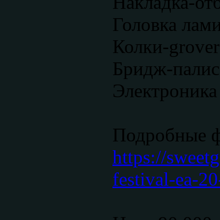
Накладка-от
Головка лам
Колки-grover
Бридж-палис
Электроника 
Подробные 
https://sweet
festival-ea-2