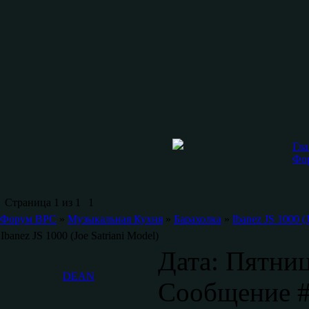
Гла
Фо
Страница
1
из
1
1
Форум ВРС
»
Музыкальная Кухня
»
Барахолка
»
Ibanez JS 1000 (
Ibanez JS 1000 (Joe Satriani Model)
Дата: Пятниц
DEAN
Сообщение 