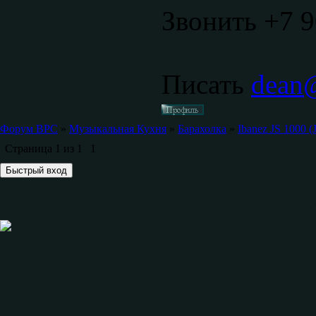
Звонить +7 9
Писать
dean@
Форум ВРС
»
Музыкальная Кухня
»
Барахолка
»
Ibanez JS 1000 (
Страница
1
из
1
1