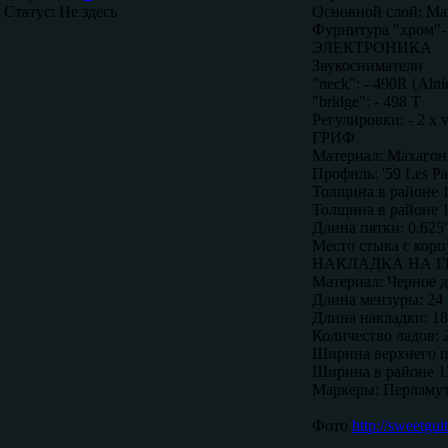
Статус:
Не здесь
Основной слой: Ма
Фурнитура "хром"- 
ЭЛЕКТРОНИКА
Звукосниматели
"neck": - 490R (Alni
"bridge": - 498 T
Регулировки: - 2 х v
ГРИФ
Материал: Махагон
Профиль: '59 Les P
Толщина в районе 1
Толщина в районе 1
Длина пятки: 0.625
Место стыка с корп
НАКЛАДКА НА Г
Материал: Черное 
Длина мензуры: 24 
Длина накладки: 18
Количество ладов: 
Ширина верхнего по
Ширина в районе 12
Маркеры: Перламу
Фото
http://sweetgu