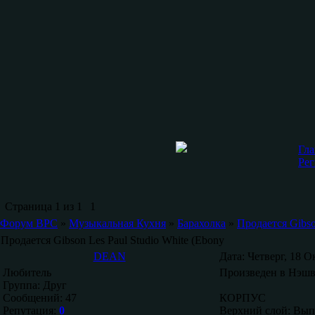
Гла
Рег
Страница
1
из
1
1
Форум ВРС
»
Музыкальная Кухня
»
Барахолка
»
Продается Gibso
Продается Gibson Les Paul Studio White (Ebony
DEAN
Дата: Четверг, 18 О
Любитель
Произведен в Нэш
Группа: Друг
Сообщений:
47
КОРПУС
Репутация:
0
Верхний слой: Вып