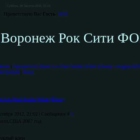
Суббота, 08 Августа 2026, 01:18
Приветствую Вас
Гость
|
RSS
Воронеж Рок Сити Ф
вная
|
Продается Gibson Les Paul Studio White (Ebony - Форум ВР
истрация
|
Вход
n Les Paul Studio White (Ebony
ктября 2012, 21:02 | Сообщение #
1
вилл,США 2007 год
уклый клен