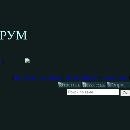
ОРУМ
С
|
[
На форуме
·
Участники
·
Правила форума
·
Поиск
·
RSS
]