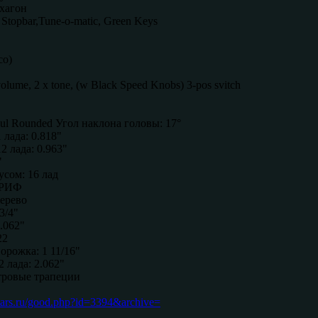
хагон
Stopbar,Tune-o-matic, Green Keys
co)
olume, 2 х tone, (w Black Speed Knobs) 3-pos svitch
aul Rounded Угол наклона головы: 17°
 лада: 0.818"
2 лада: 0.963"
"
усом: 16 лад
РИФ
дерево
3/4"
.062"
22
рожка: 1 11/16"
 лада: 2.062"
тровые трапеции
itars.ru/good.php?id=3394&archive=