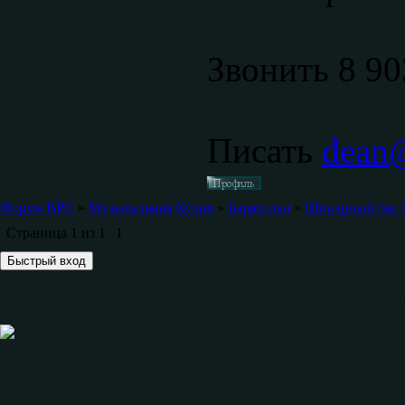
Звонить 8 90
Писать
dean@
Форум ВРС
»
Музыкальная Кухня
»
Барахолка
»
Шикарный бас F
Страница
1
из
1
1