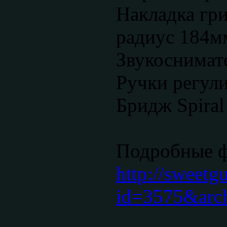
Накладка гри
радиус 184мм
Звукоснимате
Ручки регули
Бридж Spiral
Подробные 
http://sweetg
id=3575&arc