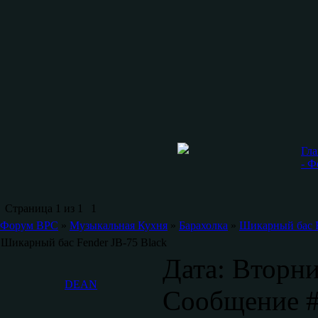
Гла
- 
Страница
1
из
1
1
Форум ВРС
»
Музыкальная Кухня
»
Барахолка
»
Шикарный бас F
Шикарный бас Fender JB-75 Black
Дата: Вторни
DEAN
Сообщение 