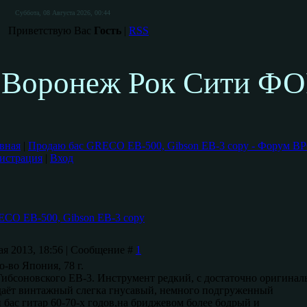
Суббота, 08 Августа 2026, 00:44
Приветствую Вас
Гость
|
RSS
Воронеж Рок Сити Ф
вная
|
Продаю бас GRECO EB-500, Gibson EB-3 copy - Форум В
истрация
|
Вход
CO EB-500, Gibson EB-3 copy
ая 2013, 18:56 | Сообщение #
1
-во Япония, 78 г.
Гибсоновского EB-3. Инструмент редкий, с достаточно оригина
даёт винтажный слегка гнусавый, немного подгруженный
й бас гитар 60-70-х годов,на бриджевом более бодрый и