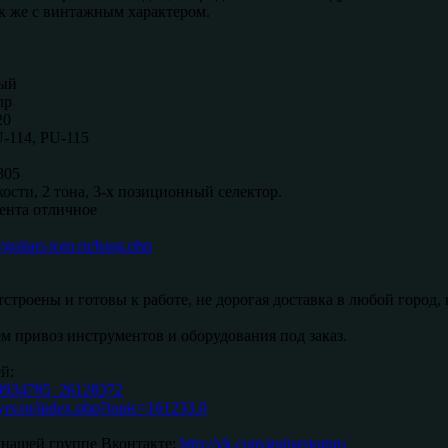
ак же с винтажным характером.
ный
лр
20
-114, PU-115
805
кости, 2 тона, 3-х позиционный селектор.
ента отличное
//guitars.tom.ru/basg.php
строены и готовы к работе, не дорогая доставка в любой город, 
м привоз инструментов и оборудования под заказ.
й:
-19934785_26128372
ayer.ru/index.php?topic=161233.0
 нашей группе Вконтакте:
http://vk.com/guitarstomru