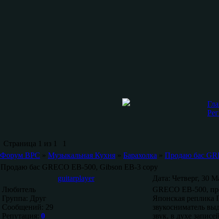
Гла
Рег
Страница
1
из
1
1
Форум ВРС
»
Музыкальная Кухня
»
Барахолка
»
Продаю бас GRE
Продаю бас GRECO EB-500, Gibson EB-3 copy
guitarplayer
Дата: Четверг, 30 М
Любитель
GRECO EB-500, про
Группа: Друг
Японская реплика 
Сообщений:
29
звукосниматель вы
Репутация:
0
звук, в духе записе