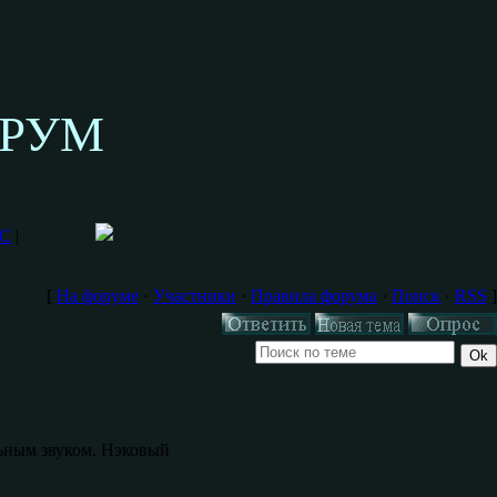
ОРУМ
РС
|
[
На форуме
·
Участники
·
Правила форума
·
Поиск
·
RSS
]
льным звуком. Нэковый