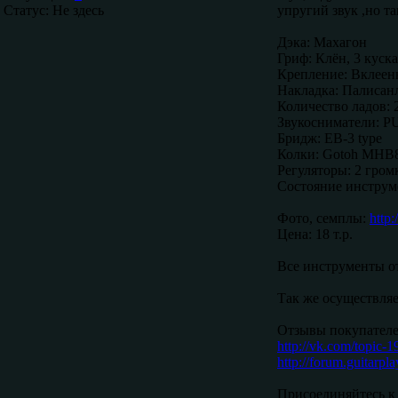
Статус:
Не здесь
упругий звук ,но т
Дэка: Махагон
Гриф: Клён, 3 куска
Крепление: Вклее
Накладка: Палисан
Количество ладов: 
Звукосниматели: PU
Бридж: EB-3 type
Колки: Gotoh MHB
Регуляторы: 2 гром
Состояние инструм
Фото, семплы:
http:
Цена: 18 т.р.
Все инструменты от
Так же осуществляе
Отзывы покупателе
http://vk.com/topic
http://forum.guitarpl
Присоединяйтесь к