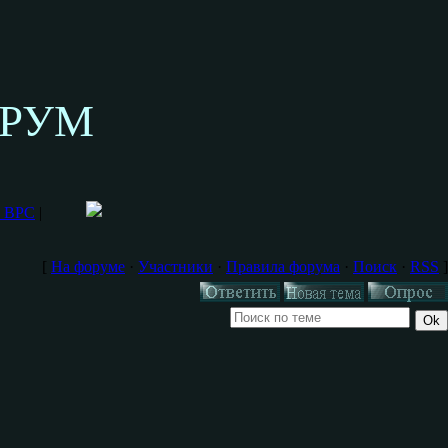
ОРУМ
м ВРС
|
[
На форуме
·
Участники
·
Правила форума
·
Поиск
·
RSS
]