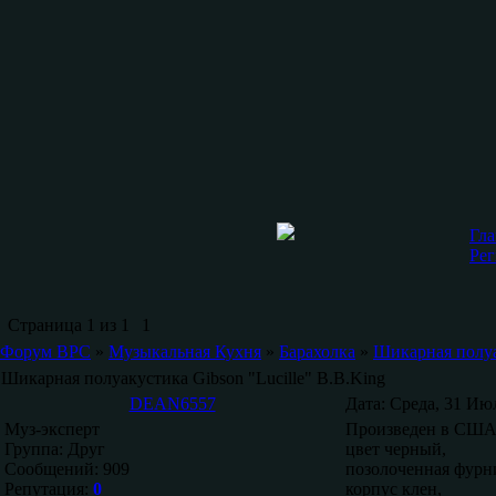
Гла
Рег
Страница
1
из
1
1
Форум ВРС
»
Музыкальная Кухня
»
Барахолка
»
Шикарная полуак
Шикарная полуакустика Gibson "Lucille" B.B.King
DEAN6557
Дата: Среда, 31 Ию
Муз-эксперт
Произведен в США-
Группа: Друг
цвет черный,
Сообщений:
909
позолоченная фурн
Репутация:
0
корпус клен,