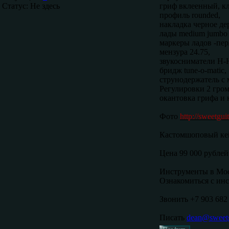
Статус:
Не здесь
гриф вклеенный, кл
профиль rounded,
накладка черное дер
лады medium jumbo
маркеры ладов -пе
мензура 24.75,
звукосниматели H-H
бридж tune-o-matic,
струнодержатель с
Регулировки 2 гром
окантовка грифа и 
Фото
http://sweetgu
Кастомшоповый кей
Цена 99 000 рублей
Инструменты в Мос
Ознакомиться с инс
Звонить +7 903 682
Писать
dean@sweetg