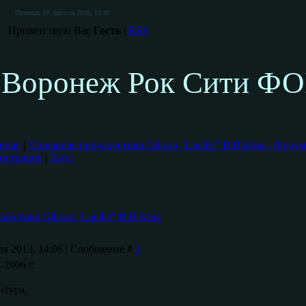
Пятница, 07 Августа 2026, 16:39
Приветствую Вас
Гость
|
RSS
Воронеж Рок Сити Ф
вная
|
Шикарная полуакустика Gibson "Lucille" B.B.King - Фору
истрация
|
Вход
устика Gibson "Lucille" B.B.King
ля 2013, 14:06 | Сообщение #
1
2006 г.
итура,