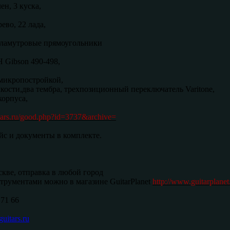
ен, 3 куска,
ево, 22 лада,
рламутровые прямоугольники
 Gibson 490-498,
 микропостройкой,
кости,два тембра, трехпозиционный переключатель Varitone,
корпуса,
itars.ru/good.php?id=3737&archive=
с и документы в комплекте.
кве, отправка в любой город
трументами можно в магазине GuitarPlanet
http://www.guitarplanet
 71 66
uitars.ru