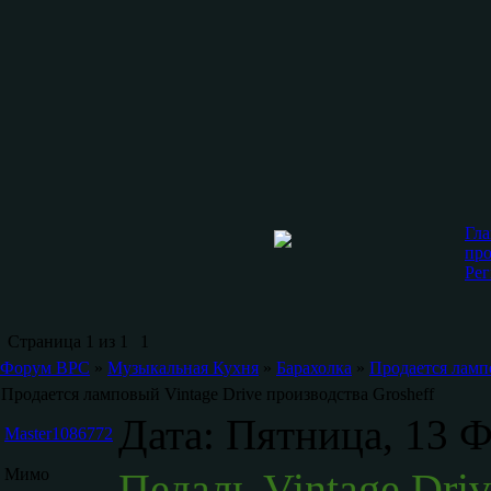
Гла
про
Рег
Страница
1
из
1
1
Форум ВРС
»
Музыкальная Кухня
»
Барахолка
»
Продается лампо
Продается ламповый Vintage Drive производства Grosheff
Дата: Пятница, 13 Ф
Master1086772
Мимо
Педаль Vintage Dri