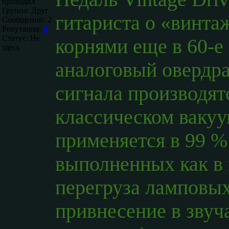
проходил
Группа: Друг
гитариста о «винта
Сообщений:
2
Репутация:
0
Статус:
Не
корнями еще в 60-е
здесь
аналоговый овердра
сигнала производят
классическом вакуу
применяется в 99 %
выполненных как в 
перегруза ламповых
привнесение в звуч