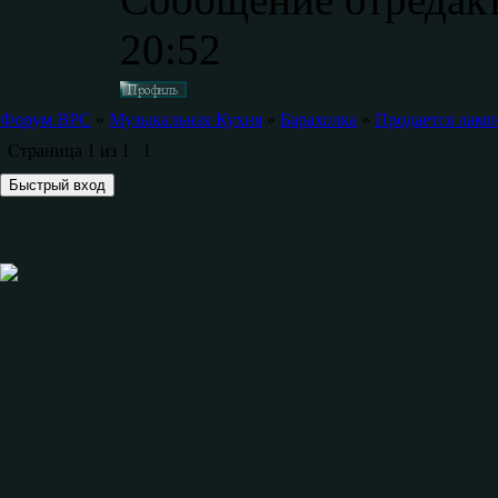
20:52
Форум ВРС
»
Музыкальная Кухня
»
Барахолка
»
Продается лампо
Страница
1
из
1
1