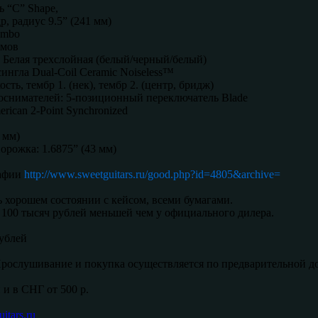
ь “C” Shape,
, радиус 9.5” (241 мм)
umbo
ймов
 Белая трехслойная (белый/черный/белый)
сингла Dual-Coil Ceramic Noiseless™
сть, тембр 1. (нек), тембр 2. (центр, бридж)
оснимателей: 5-позиционный переключатель Blade
rican 2-Point Synchronized
 мм)
рожка: 1.6875” (43 мм)
афии
http://www.sweetguitars.ru/good.php?id=4805&archive=
 хорошем состоянии с кейсом, всеми бумагами.
 100 тысяч рублей меньшей чем у официального дилера.
рублей
рослушивание и покупка осуществляется по предварительной до
 и в СНГ от 500 р.
itars.ru