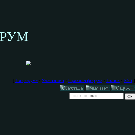
ОРУМ
|
[
На форуме
·
Участники
·
Правила форума
·
Поиск
·
RSS
]