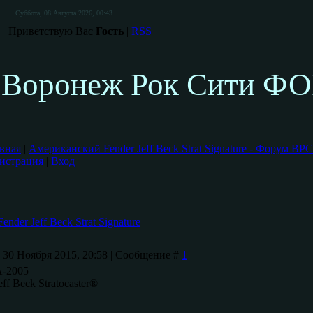
Суббота, 08 Августа 2026, 00:43
Приветствую Вас
Гость
|
RSS
Воронеж Рок Сити Ф
вная
|
Американский Fender Jeff Beck Strat Signature - Форум ВРС
истрация
|
Вход
der Jeff Beck Strat Signature
 30 Ноября 2015, 20:58 | Сообщение #
1
-2005
ff Beck Stratocaster®