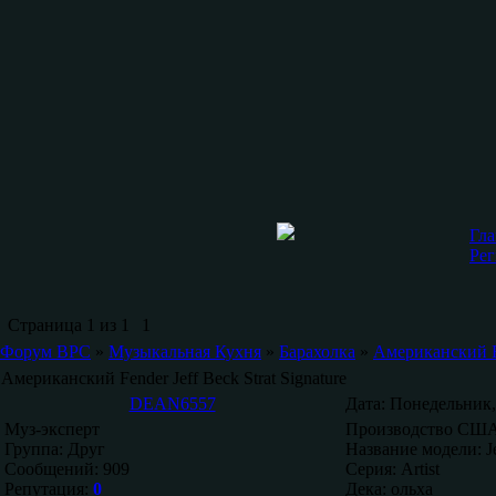
Гла
Рег
Страница
1
из
1
1
Форум ВРС
»
Музыкальная Кухня
»
Барахолка
»
Американский Fen
Американский Fender Jeff Beck Strat Signature
DEAN6557
Дата: Понедельник,
Муз-эксперт
Производство США
Группа: Друг
Название модели: Je
Сообщений:
909
Серия: Artist
Репутация:
0
Дека: ольха