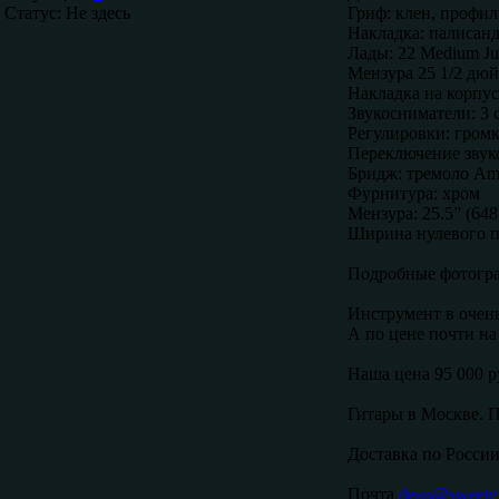
Статус:
Не здесь
Гриф: клен, профил
Накладка: палисандр
Лады: 22 Medium J
Мензура 25 1/2 дю
Накладка на корпус
Звукосниматели: 3 
Регулировки: громко
Переключение звук
Бридж: тремоло Ame
Фурнитура: хром
Мензура: 25.5” (648
Ширина нулевого по
Подробные фотогр
Инструмент в очень
А по цене почти на
Наша цена 95 000 
Гитары в Москве. П
Доставка по России
Почта
dean@sweetgu