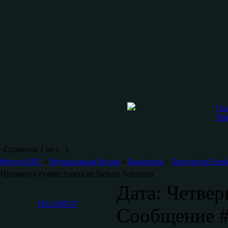
Гла
Tel
Страница
1
из
1
1
Форум ВРС
»
Музыкальная Кухня
»
Барахолка
»
Продается Fende
Продается Fender American Deluxe Telecaster
Дата: Четверг
DEAN6557
Сообщение 