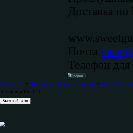
Доставка по 
www.sweetgui
Почта
dean@s
Телефон для 
Форум ВРС
»
Музыкальная Кухня
»
Барахолка
»
Продается Fende
Страница
1
из
1
1