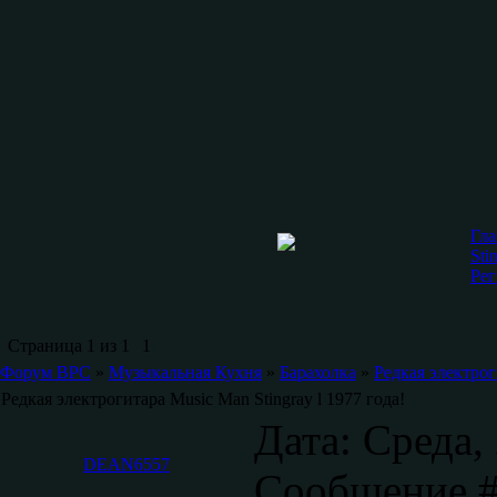
Гла
Sti
Рег
Страница
1
из
1
1
Форум ВРС
»
Музыкальная Кухня
»
Барахолка
»
Редкая электрог
Редкая электрогитара Music Man Stingray l 1977 года!
Дата: Среда,
DEAN6557
Сообщение 