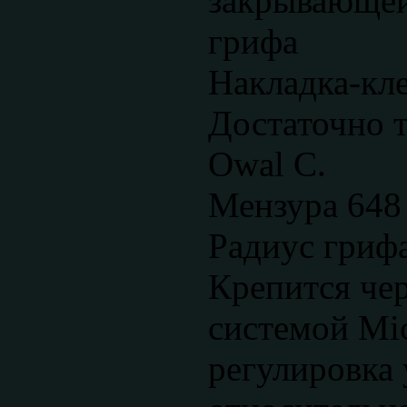
закрывающей
грифа
Накладка-кл
Достаточно 
Owal С.
Мензура 648 
Радиус гриф
Крепится че
системой Micr
регулировка 