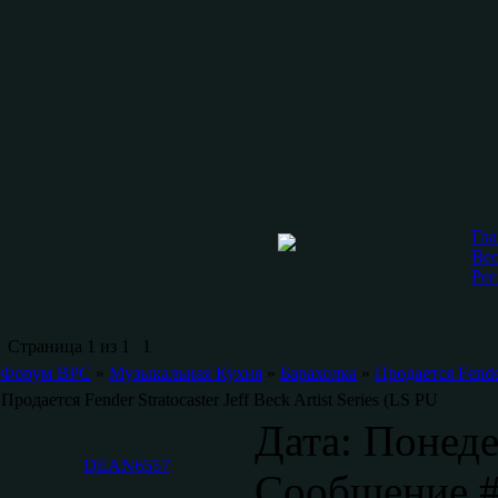
Гла
Bec
Рег
Страница
1
из
1
1
Форум ВРС
»
Музыкальная Кухня
»
Барахолка
»
Продается Fender
Продается Fender Stratocaster Jeff Beck Artist Series (LS PU
Дата: Понеде
DEAN6557
Сообщение 