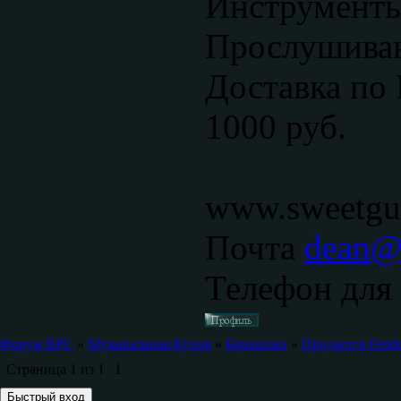
Инструменты
Прослушиван
Доставка по 
1000 руб.
www.sweetgui
Почта
dean@s
Телефон для 
Форум ВРС
»
Музыкальная Кухня
»
Барахолка
»
Продается Fender
Страница
1
из
1
1