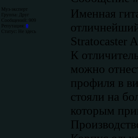
Муз-эксперт
Именная гита
Группа: Друг
Сообщений:
909
отличнейший
Репутация:
0
Статус:
Не здесь
Stratocaster 
К отличитель
можно отнес
профиля в в
стояли на бол
которым прив
Производств