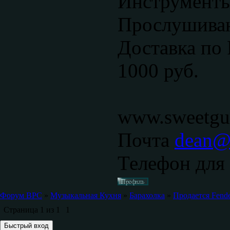
Инструменты
Прослушиван
Доставка по 
1000 руб.
www.sweetgui
Почта
dean@s
Телефон для 
Форум ВРС
»
Музыкальная Кухня
»
Барахолка
»
Продается Fender
Страница
1
из
1
1