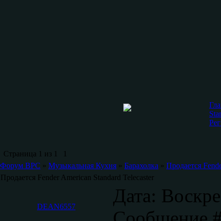
Гла
Sta
Рег
Страница
1
из
1
1
Форум ВРС
»
Музыкальная Кухня
»
Барахолка
»
Продается Fender
Продается Fender American Standard Telecaster
Дата: Воскре
DEAN6557
Сообщение 