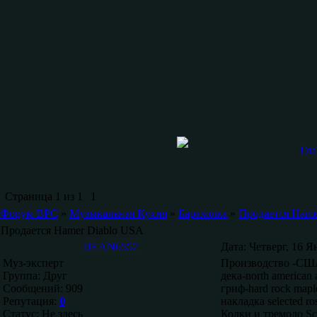
Гла
Страница
1
из
1
1
Форум ВРС
»
Музыкальная Кухня
»
Барахолка
»
Продается Hame
Продается Hamer Diablo USA
DEAN6557
Дата: Четверг, 16 Я
Муз-эксперт
Производство -США
Группа: Друг
дека-north american 
Сообщений:
909
гриф-hard rock map
Репутация:
0
накладка selected 
Статус:
Не здесь
Колки и тремоло Sch