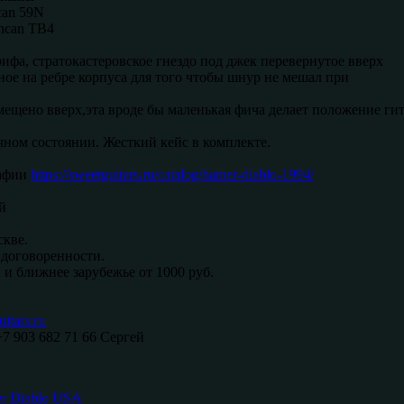
can 59N
ncan TB4
рифа, стратокастеровское гнездо под джек перевернутое вверх
ое на ребре корпуса для того чтобы шнур не мешал при
ещено вверх,эта вроде бы маленькая фича делает положение ги
ном состоянии. Жесткий кейс в комплекте.
афии
https://sweetguitars.ru/catalog/hamer-diablo-1994/
й
кве.
договоренности.
 и ближнее зарубежье от 1000 руб.
itars.ru
+7 903 682 71 66 Сергей
r Diablo USA