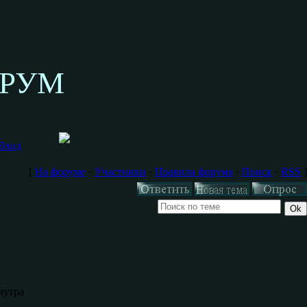
ОРУМ
Вход
[
На форуме
·
Участники
·
Правила форума
·
Поиск
·
RSS
]
мутра