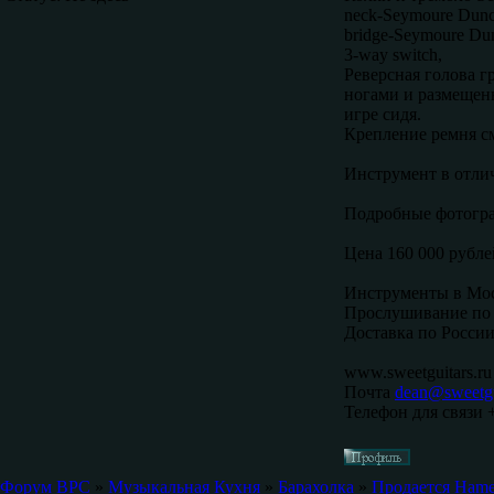
neck-Seymoure Dun
bridge-Seymoure Du
3-way switch,
Реверсная голова г
ногами и размещенн
игре сидя.
Крепление ремня см
Инструмент в отлич
Подробные фотогр
Цена 160 000 рубле
Инструменты в Мос
Прослушивание по 
Доставка по России
www.sweetguitars.ru
Почта
dean@sweetgu
Телефон для связи 
Форум ВРС
»
Музыкальная Кухня
»
Барахолка
»
Продается Hame