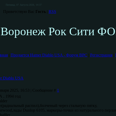
Пятница, 07 Августа 2026, 14:37
Приветствую Вас
Гость
|
RSS
Воронеж Рок Сити Ф
вная
|
Продается Hamer Diablo USA - Форум ВРС
|
Регистрация
|
r Diablo USA
нваря 2025, 16:53 | Сообщение #
1
 , 1994 год
alder
le(радиальный распил),болченый через стальную пятку,
rosewood,лады Dunlop 6105, маркеры-точки из натурального перла
alller