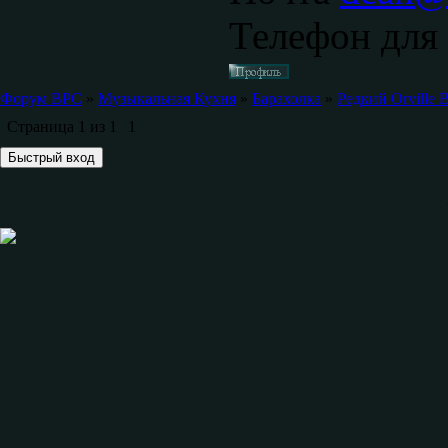
Телефон для 
Форум ВРС
»
Музыкальная Кухня
»
Барахолка
»
Редкий Orville 
Страница
1
из
1
1