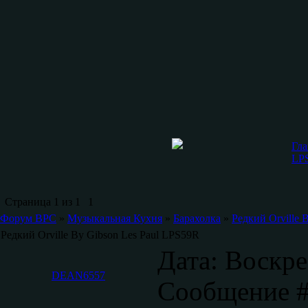
Гла
LP
Страница
1
из
1
1
Форум ВРС
»
Музыкальная Кухня
»
Барахолка
»
Редкий Orville 
Редкий Orville By Gibson Les Paul LPS59R
Дата: Воскре
DEAN6557
Сообщение 