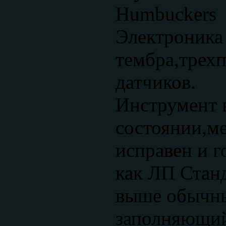
Humbuckers
Электроника 
тембра,трех
датчиков.
Инструмент 
состоянии,м
исправен и г
как ЛП Станд
выше обычны
заполняющий 