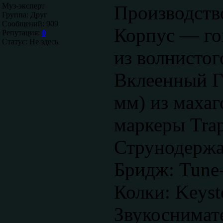
Муз-эксперт
Производств
Группа: Друг
Сообщений:
909
Корпус — го
Репутация:
0
Статус:
Не здесь
из волнистог
Вклеенный Г
мм) из маха
маркеры Trap
Струнодержат
Бридж: Tune-
Колки: Keyst
Звукоснимат