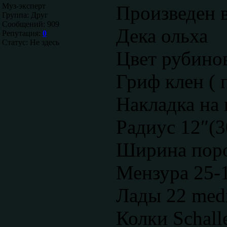
Муз-эксперт
Произведен
Группа: Друг
Сообщений:
909
Дека ольха
Репутация:
0
Статус:
Не здесь
Цвет рубино
Гриф клен (
Накладка на
Радиус 12″(3
Ширина поро
Мензура 25-1
Лады 22 med
Колки Schall