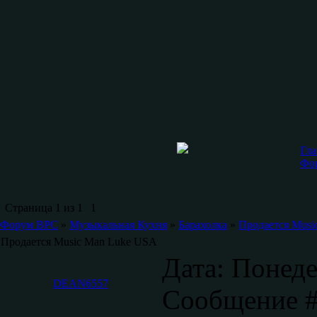
Гла
Фо
Страница
1
из
1
1
Форум ВРС
»
Музыкальная Кухня
»
Барахолка
»
Продается Musi
Продается Music Man Luke USA
Дата: Понеде
DEAN6557
Сообщение 