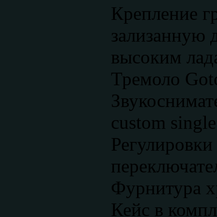
Крепление гр
зализанную д
высоким лада
Тремоло Goto
Звукоснимат
custom single
Регулировки
переключател
Фурнитура х
Кейс в компл