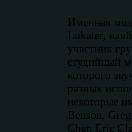
Именная моде
Lukater, наи
участник гру
студийный м
которого зву
разных испо
некоторые им
Benson, Greg
Cher, Eric Cl