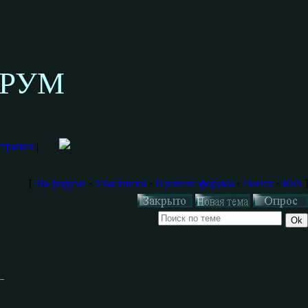
ОРУМ
страция
|
[
На форуме
·
Участники
·
Правила форума
·
Поиск
·
RSS
]