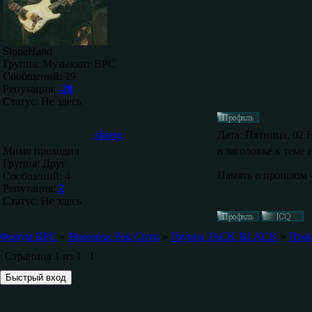
StoneHand
Группа: Музыкант ВРС
Сообщений:
19
Репутация:
-28
Статус:
Не здесь
skserg
Дата: Пятница, 02 
Мимо проходил
в заголовке к теме
Группа: Друг
Память о прошлом 
Сообщений:
4
Репутация:
2
Статус:
Не здесь
Форум ВРС
»
Воронеж Рок Сити
»
Группа JACK BLACK
»
Прое
Страница
1
из
1
1