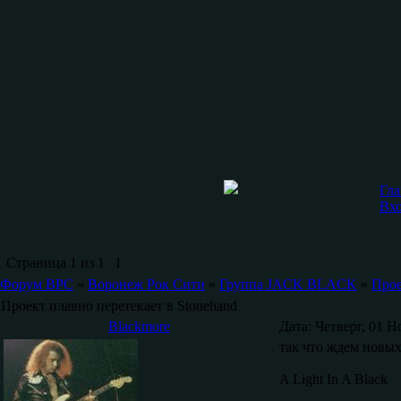
Гла
Вх
Страница
1
из
1
1
Форум ВРС
»
Воронеж Рок Сити
»
Группа JACK BLACK
»
Прое
Проект плавно перетекает в Stonehand
Blackmore
Дата: Четверг, 01 Н
так что ждем новых
A Light In A Black