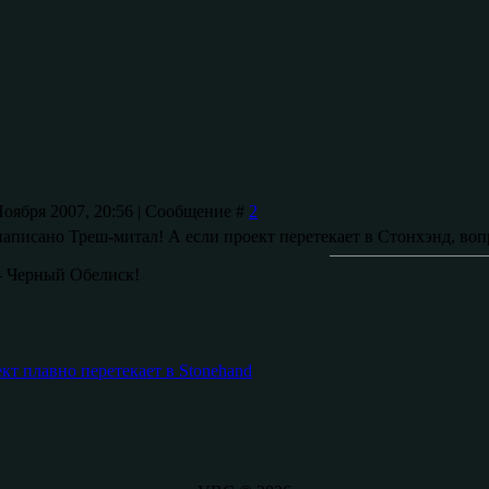
Ноября 2007, 20:56 | Сообщение #
2
 написано Треш-митал! А если проект перетекает в Стонхэнд, вопр
- Черный Обелиск!
кт плавно перетекает в Stonehand