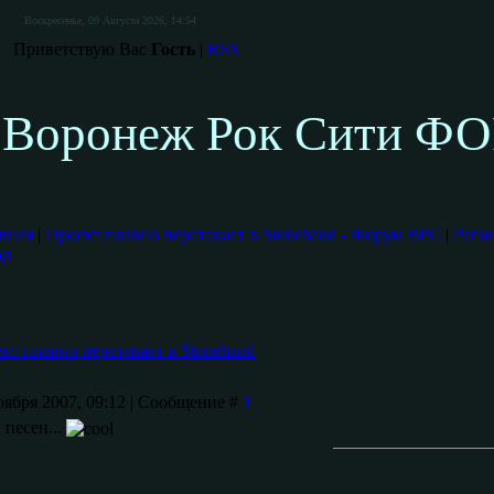
Воскресенье, 09 Августа 2026, 14:54
Приветствую Вас
Гость
|
RSS
Воронеж Рок Сити Ф
вная
|
Проект плавно перетекает в Stonehand - Форум ВРС
|
Реги
од
кт плавно перетекает в Stonehand
оября 2007, 09:12 | Сообщение #
1
 песен...