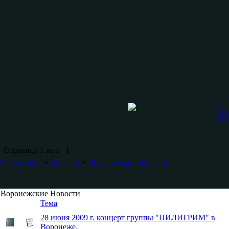
Гла
ВР
Страница
1
из
1
1
Форум ВРС
»
Новости
»
Воронежские Новости
Воронежские Новости
Тема
28 июня 2009 г. концерт группы "ПИЛИГРИМ" в
Воронеже.