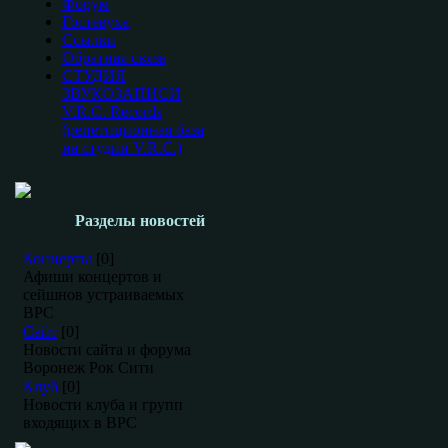
Форум
Гостевуха
Ссылки
Обратная связь
СТУДИЯ
ЗВУКОЗАПИСИ
V.R.C. Records
(репетиционная база
на студии V.R.C.)
Разделы новостей
Концерты
[0]
Афиши концертов и
сейшнов устраиваемых
ВРС
Сайт
[0]
Новости сайта и форума
Воронеж Рок Сити
Клуб
[0]
Новости клуба и групп
входящих в ВРС