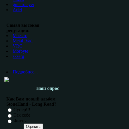
guitarplayer
Ariel
Самая высокая
репутация:
Maestro
Metal_Vad
VRC
Morbyte
skserg
Подробнее...
Наш опрос
Как Вам новый альбом
StoneHand - Long Road?
Супер!!!
Так себе
Фигня