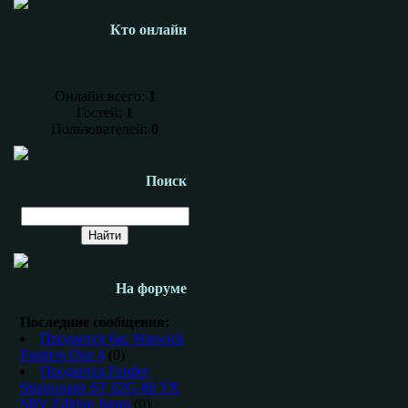
Кто онлайн
Онлайн всего:
1
Гостей:
1
Пользователей:
0
Поиск
На форуме
Последние сообщения:
Продается бас Warwick
Fortress One 4
(0)
Продается Fender
Stratocaster ST 62G-80 TX
SRV Edition Japan
(0)