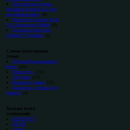
Продается акустика
Washburn Festival EA-20 в
редчайшем цвете
(0)
Продается Gretsch 6120
125-Anniversary Model
(0)
Продается Warwick
Thumb lV Germany
(0)
Самые популярные
темы:
Группа Рок-полиция и
Флип
(28)
Discovery...
(19)
Airy Pace
(13)
Вокалист нужен
(11)
Хард-рок - музыка для
умных!
(4)
Больше всего
сообщений:
DEAN6557
DEAN
stimes