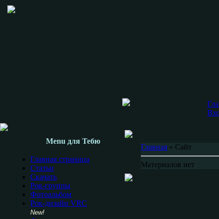
Гла
Вх
Menu для Тебю
Главная
»
Сайт
Главная страница
Материалов нет
Статьи
Скачать
Рок-группы
Фотоальбом
Рок-дизайн VRC
New!